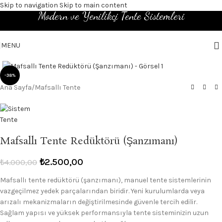
Skip to navigation
Skip to main content
Modern ve Yenilikçi Tente Sistemleri
MENU
Click to enlarge
-38%
Ana Sayfa
/
Mafsallı Tente
Mafsallı Tente Redüktörü (Şanzımanı)
₺
2.500,00
₺
4.000,00
Mafsallı tente redüktörü (şanzımanı), manuel tente sistemlerinin
vazgeçilmez yedek parçalarından biridir. Yeni kurulumlarda veya
arızalı mekanizmaların değiştirilmesinde güvenle tercih edilir.
Sağlam yapısı ve yüksek performansıyla tente sisteminizin uzun