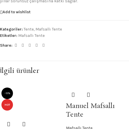
yıllar sorunsuz çalışmasına katkı sağlar.
Add to wishlist
Kategoriler:
Tente
,
Mafsallı Tente
Etiketler:
Mafsallı Tente
Share:
İlgili ürünler
-11%
Manuel Mafsallı
HOT
Tente
Mafsallı Tente