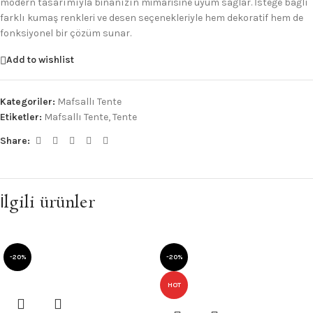
modern tasarımıyla binanızın mimarisine uyum sağlar. İsteğe bağlı
farklı kumaş renkleri ve desen seçenekleriyle hem dekoratif hem de
fonksiyonel bir çözüm sunar.
Add to wishlist
Kategoriler:
Mafsallı Tente
Etiketler:
Mafsallı Tente
,
Tente
Share:
İlgili ürünler
-20%
-20%
HOT