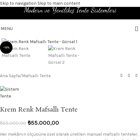
Skip to navigation
Skip to main content
Modern ve Yenilikçi Tente Sistemleri
MENU
Click to enlarge
-15%
Ana Sayfa
/
Mafsallı Tente
Krem Renk Mafsallı Tente
₺
55.000,00
₺
65.000,00
Her mekânın ölçüsüne özel olarak üretilen manuel mafsallı tenteler,