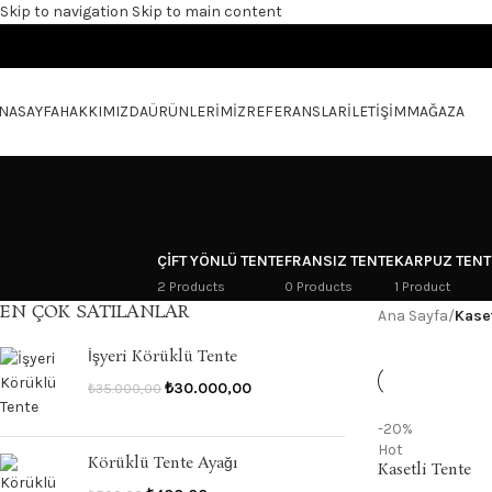
Skip to navigation
Skip to main content
NASAYFA
HAKKIMIZDA
ÜRÜNLERIMIZ
REFERANSLAR
İLETIŞIM
MAĞAZA
ÇIFT YÖNLÜ TENTE
FRANSIZ TENTE
KARPUZ TENT
2 Products
0 Products
1 Product
EN ÇOK SATILANLAR
Ana Sayfa
/
Kaset
İşyeri Körüklü Tente
₺
30.000,00
₺
35.000,00
-20%
Hot
Körüklü Tente Ayağı
Kasetli Tente