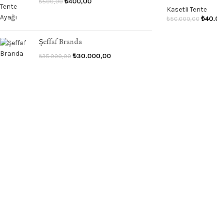
₺
400,00
₺
500,00
Kasetli Tente
₺
40.
₺
50.000,00
Şeffaf Branda
₺
30.000,00
₺
35.000,00