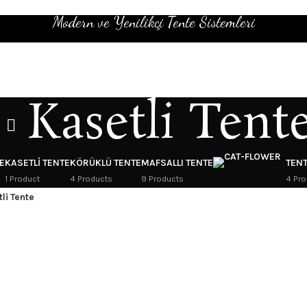
Modern ve Yenilikçi Tente Sistemleri
Kasetli Tent
E
KASETLI TENTE
KÖRÜKLÜ TENTE
MAFSALLI TENTE
TEN
1 Product
4 Products
9 Products
4 Pro
li Tente