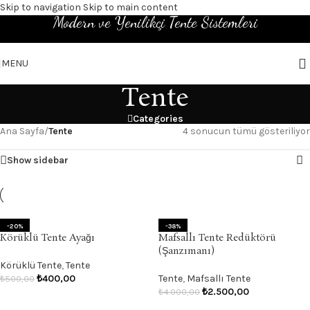
Skip to navigation
Skip to main content
Modern ve Yenilikçi Tente Sistemleri
MENU
Tente
Categories
Ana Sayfa
/
Tente
4 sonucun tümü gösteriliyor
Show sidebar
-20%
-38%
Körüklü Tente Ayağı
Mafsallı Tente Redüktörü
(Şanzımanı)
Körüklü Tente
,
Tente
₺
400,00
Tente
,
Mafsallı Tente
₺
500,00
₺
2.500,00
₺
4.000,00