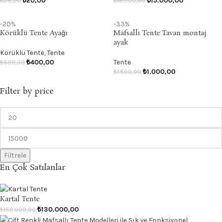
₺
20,00
₺
15.000,00
₺
25,00
₺
18.000,00
-20%
-33%
Körüklü Tente Ayağı
Mafsallı Tente Tavan montaj
ayak
Körüklü Tente
,
Tente
₺
400,00
Tente
₺
500,00
₺
1.000,00
₺
1.500,00
Filter by price
Filtrele
En Çok Satılanlar
Kartal Tente
₺
130.000,00
₺
150.000,00